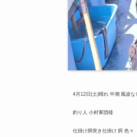
4月12日(土)晴れ 中潮 風波な
釣り人 小村軍団様
仕掛け胴突き仕掛け 餌 色々