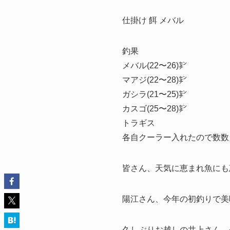
仕掛け 餌 メバル
釣果
メバル(22〜26)㌢
マアジ(22〜28)㌢
ガシラ(21〜25)㌢
カスゴ(25〜28)㌢
トラギス
各自クーラー入れたので数数
皆さん、天気に恵まれ魚にも
陽江さん、今年の初釣りで美
久しぶりお越しの井上さん、