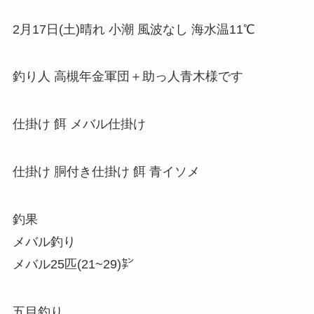
2月17日(土)晴れ 小潮 風波なし 海水温11℃
釣り人 高槻年金軍団＋助っ人青木様です
仕掛け 餌 メバル仕掛け
仕掛け 胴付き仕掛け 餌 青イソメ
釣果
メバル釣り
メバル25匹(21~29)㌢
五目釣り