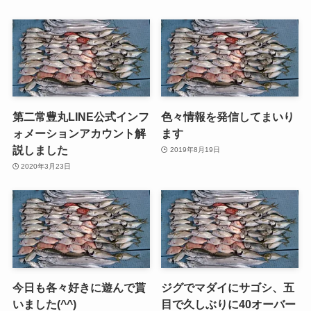
第二常豊丸LINE公式インフ
色々情報を発信してまいり
ォメーションアカウント解
ます
説しました
2019年8月19日
2020年3月23日
今日も各々好きに遊んで貰
ジグでマダイにサゴシ、五
いました(^^)
目で久しぶりに40オーバー