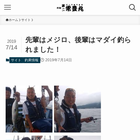
ホーム
サイト
先輩はメジロ、後輩はマダイ釣ら
2019
7/14
れました！
2019年7月14日
サイト
釣果情報