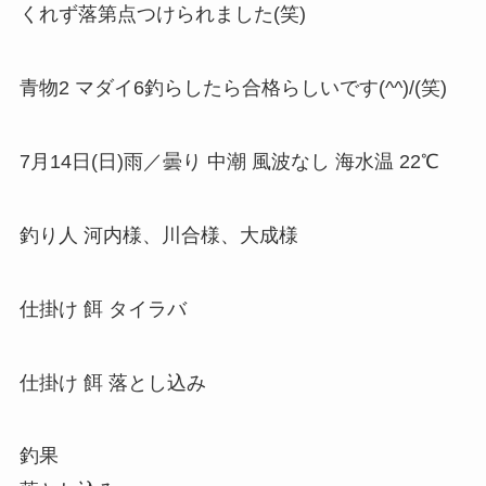
くれず落第点つけられました(笑)
青物2 マダイ6釣らしたら合格らしいです(^^)/(笑)
7月14日(日)雨／曇り 中潮 風波なし 海水温 22℃
釣り人 河内様、川合様、大成様
仕掛け 餌 タイラバ
仕掛け 餌 落とし込み
釣果