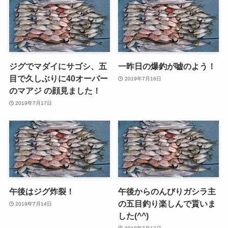
ジグでマダイにサゴシ、五
一昨日の爆釣が嘘のよう！
目で久しぶりに40オーバー
2019年7月16日
のマアジ の顔見ました！
2019年7月17日
午後はジグ炸裂！
午後からのんびりガシラ主
の五目釣り楽しんで貰いま
2019年7月14日
した(^^)