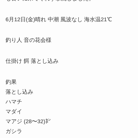
6月12日(金)晴れ 中潮 風波なし 海水温21℃
釣り人 音の花会様
仕掛け 餌 落とし込み
釣果
落とし込み
ハマチ
マダイ
マアジ (28〜32)㌢
ガシラ