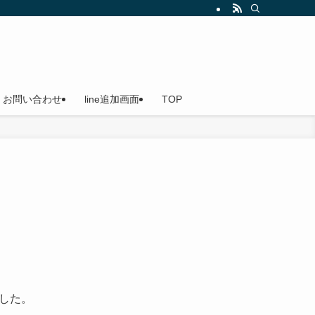
船（貸切船）なのでご家族やお友達を誘ってお越しください。小島漁港発
お問い合わせ
line追加画面
TOP
した。