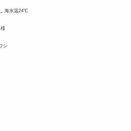
し 海水温24℃
島様
ワシ