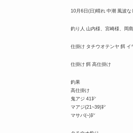
10月6日(日)晴れ 中潮 風波な
釣り人 山内様、宮崎様、岡
仕掛け タチウオテンヤ 餌 イ
仕掛け 餌 高仕掛け
釣果
高仕掛け
鬼アジ 41㌢
マアジ(21~39)㌢
マサバ(~)㌢