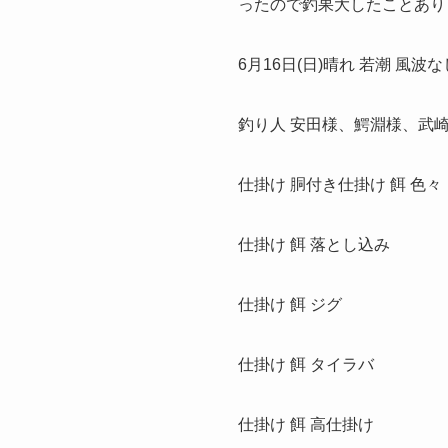
ったので釣果大したことあり
6月16日(日)晴れ 若潮 風波な
釣り人 安田様、鰐淵様、武
仕掛け 胴付き仕掛け 餌 色々
仕掛け 餌 落とし込み
仕掛け 餌 ジグ
仕掛け 餌 タイラバ
仕掛け 餌 高仕掛け