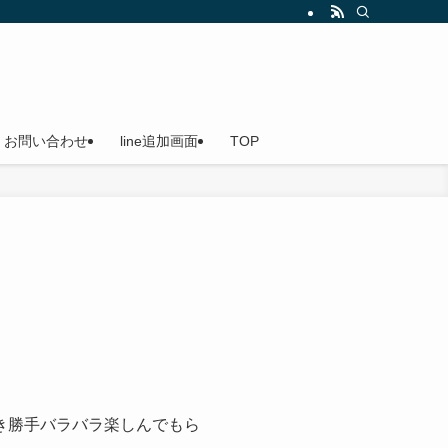
船（貸切船）なのでご家族やお友達を誘ってお越しください。小島漁港発
お問い合わせ
line追加画面
TOP
好き勝手バラバラ楽しんでもら