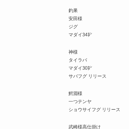
釣果
安田様
ジグ
マダイ34㌢
神様
タイラバ
マダイ30㌢
サバフグ リリース
鰐淵様
一つテンヤ
ショウサイフグ リリース
武崎様高仕掛け