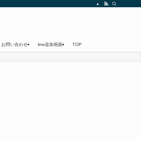
船（貸切船）なのでご家族やお友達を誘ってお越しください。小島漁港発
お問い合わせ
line追加画面
TOP