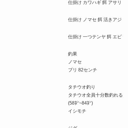
仕掛け カワハギ 餌 アサリ
仕掛け ノマセ 餌 活きアジ
仕掛け 一つテンヤ 餌 エビ
釣果
ノマセ
ブリ 82センチ
タチウオ釣り
タチウオ全員十分数釣れる
(58㌢~84㌢)
イシモチ