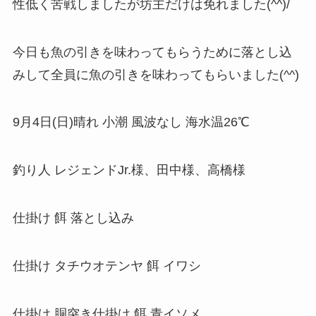
性低く苦戦しましたが坊主だけは免れました(^^)/
今日も魚の引きを味わってもらうために落とし込
みして全員に魚の引きを味わってもらいました(^^)
9月4日(日)晴れ 小潮 風波なし 海水温26℃
釣り人 レジェンドJr.様、田中様、高橋様
仕掛け 餌 落とし込み
仕掛け タチウオテンヤ 餌 イワシ
仕掛け 胴突き仕掛け 餌 青イソメ