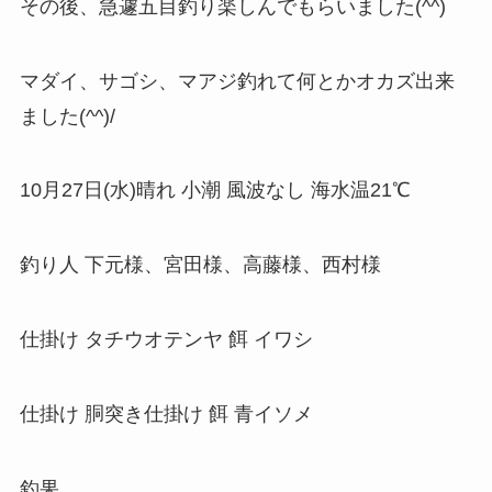
その後、急遽五目釣り楽しんでもらいました(^^)
マダイ、サゴシ、マアジ釣れて何とかオカズ出来
ました(^^)/
10月27日(水)晴れ 小潮 風波なし 海水温21℃
釣り人 下元様、宮田様、高藤様、西村様
仕掛け タチウオテンヤ 餌 イワシ
仕掛け 胴突き仕掛け 餌 青イソメ
釣果