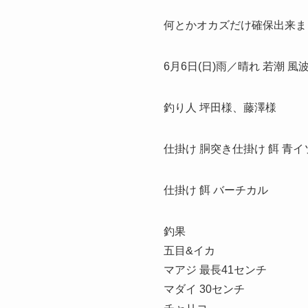
何とかオカズだけ確保出来ま
6月6日(日)雨／晴れ 若潮 風
釣り人 坪田様、藤澤様
仕掛け 胴突き仕掛け 餌 青イ
仕掛け 餌 バーチカル
釣果
五目&イカ
マアジ 最長41センチ
マダイ 30センチ