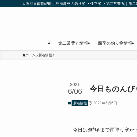
大阪府泉南郡岬町小島漁港発の釣り船 ・仕立船 ・第二常豊丸｜第
第二常豊丸情報
四季の釣り物情報
ホーム
新着情報
2021
今日ものんび
6/06
2021年6月6日
新着情報
今日は8時頃まで雨降り寒か