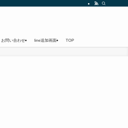
船（貸切船）なのでご家族やお友達を誘ってお越しください。小島漁港発
お問い合わせ
line追加画面
TOP