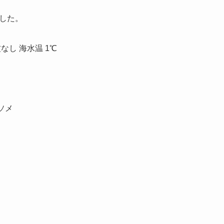
した。
波なし 海水温 1℃
ソメ