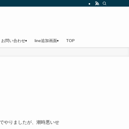
船（貸切船）なのでご家族やお友達を誘ってお越しください。小島漁港発
お問い合わせ
line追加画面
TOP
でやりましたが、潮時悪いせ