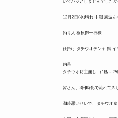
いでパッとしませんでしたが、
12月2日(水)晴れ 中潮 風波あ
釣り人 桐原御一行様
仕掛け タチウオテンヤ 餌 イ
釣果
タチウオ坊主無し （1匹～25
皆さん、3回時化で流れて久
潮時悪いせいで、タチウオ食