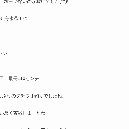
坊主いないのが救いでした(^^)/
り 海水温 17℃
ワシ
匹）最長110センチ
しぶりのタチウオ釣りでしたね。
い悪く苦戦しましたね。