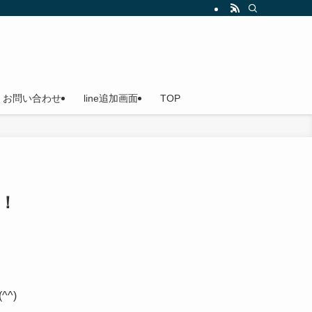
船（貸切船）なのでご家族やお友達を誘ってお越しください。小島漁港発
お問い合わせ
line追加画面
TOP
！
^)