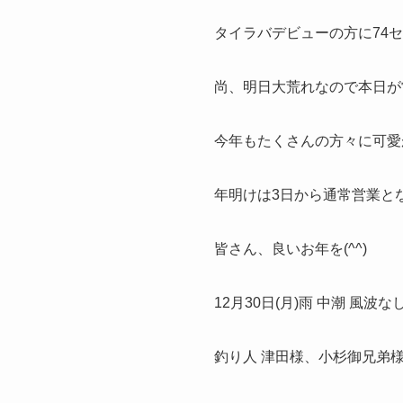
タイラバデビューの方に74セ
尚、明日大荒れなので本日が常
今年もたくさんの方々に可愛が
年明けは3日から通常営業とな
皆さん、良いお年を(^^)
12月30日(月)雨 中潮 風波な
釣り人 津田様、小杉御兄弟